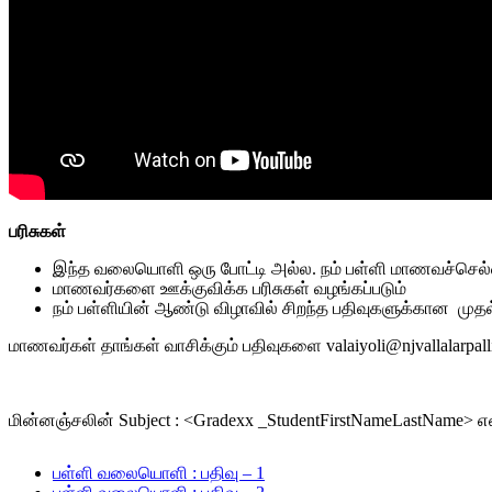
பரிசுகள்
இந்த வலையொளி ஒரு போட்டி அல்ல
.
நம் பள்ளி மாணவச்செல்வ
மாணவர்களை ஊக்குவிக்க பரிசுகள் வழங்கப்படும்
நம் பள்ளியின் ஆண்டு விழாவில் சிறந்த பதிவுகளுக்கான
முதல
மாணவர்கள் தாங்கள் வாசிக்கும் பதிவுகளை
valaiyoli@njvallalarpall
மின்னஞ்சலின்
Subject : <Gradexx _StudentFirstNameLastName>
எ
பள்ளி வலையொளி : பதிவு – 1