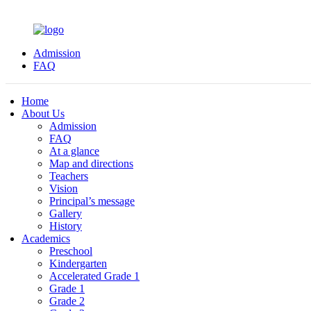
Admission
FAQ
Home
About Us
Admission
FAQ
At a glance
Map and directions
Teachers
Vision
Principal’s message
Gallery
History
Academics
Preschool
Kindergarten
Accelerated Grade 1
Grade 1
Grade 2