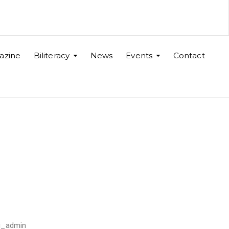
azine
Biliteracy
News
Events
Contact
lli_admin