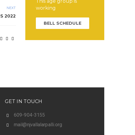
This age group is
working
NEXT
S 2022
BELL SCHEDULE
GET IN TOUCH
609-904-3155
mail@njvallalarpalli.org