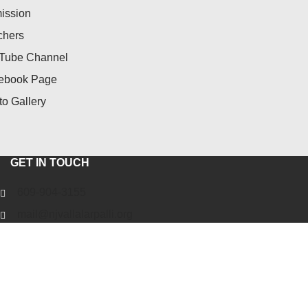
ission
chers
Tube Channel
ebook Page
o Gallery
GET IN TOUCH
609-904-3155
mail@njvallalarpalli.org