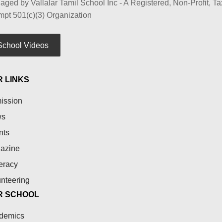
ged by Vallalar Tamil School Inc - A Registered, Non-Profit, Ta
pt 501(c)(3) Organization
School Videos
 LINKS
ission
ws
nts
azine
teracy
nteering
R SCHOOL
demics