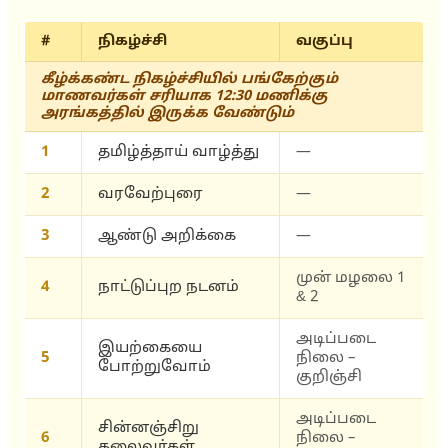
#
நிகழ்ச்சி
வகுப்பு
கீழ்க்கண்ட நிகழ்ச்சியில் பங்கேற்கும்
மாணவர்கள் சரியாக 12:30 மணிக்கு
அரங்கத்தில் இருக்க வேண்டும்
1
தமிழ்த்தாய் வாழ்த்து
—
2
வரவேற்புரை
—
3
ஆண்டு அறிக்கை
—
முன் மழலை 1
4
நாட்டுப்புற நடனம்
& 2
அடிப்படை
இயற்கையை
5
நிலை –
போற்றுவோம்
குறிஞ்சி
அடிப்படை
சின்னஞ்சிறு
6
நிலை –
தலைவர்கள்