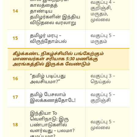
வகுப்பு 4 –
காலத்தைத்
குறிஞ்சி,
14
தாண்டிய
மருதம்,
தமிழர்களின் இந்திய
முல்லை
விடுதலை வரலாறு
தமிழர் மரபு –
வகுப்பு 5 –
15
விருந்தோம்பல்
மருதம்
கீழ்க்கண்ட நிகழ்ச்சியில் பங்கேற்கும்
மாணவர்கள் சரியாக 5:30 மணிக்கு
அரங்கத்தில் இருக்க வேண்டும்
“தமிழ் படிப்பது
வகுப்பு 3 –
16
அவசியமா?”
நெய்தல்
தமிழ் பேசலாம்
வகுப்பு 5 –
17
இலக்கணத்தோடே!
குறிஞ்சி
இந்தியா To
வெளிநாடு: இரு
வகுப்பு 5 –
18
பண்பாடுகளில்
முல்லை
வளர்வது – பலமா?
குழப்பமா?