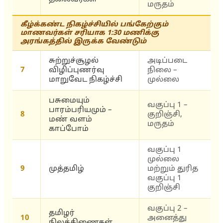
மருதம்
கீழ்க்கண்ட நிகழ்ச்சியில் பங்கேற்கும்
மாணவர்கள் சரியாக 1:30 மணிக்கு
அரங்கத்தில் இருக்க வேண்டும்
சுற்றுச்சூழல்
அடிப்படை
7
விழிப்புணர்வு
நிலை –
மாறுவேட நிகழ்ச்சி
முல்லை
பசுமையும்
வகுப்பு 1 –
பாரம்பரியமும் –
8
குறிஞ்சி,
மண் வளம்
மருதம்
காப்போம்
வகுப்பு 1
முல்லை
9
முத்தமிழ்
மற்றும் துரித
வகுப்பு 1
குறிஞ்சி
வகுப்பு 2 –
தமிழர்
10
அனைத்து
நிலத்திணைகள்