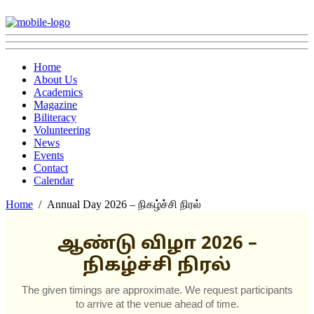
Home
About Us
Academics
Magazine
Biliteracy
Volunteering
News
Events
Contact
Calendar
Home
Annual Day 2026 – நிகழ்ச்சி நிரல்
ஆண்டு விழா 2026 –
நிகழ்ச்சி நிரல்
The given timings are approximate. We request participants
to arrive at the venue ahead of time.